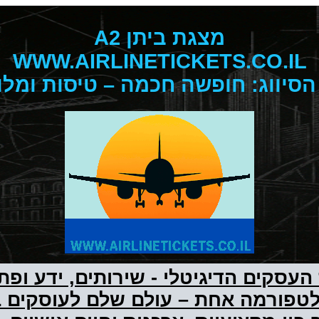
מצגת ביתן A2
WWW.AIRLINETICKETS.CO.IL
סיווג: חופשה חכמה – טיסות ומלו
העסקים הדיגיטלי - שירותים, ידע ופת
טפורמה אחת – עולם שלם לעוסקים ב