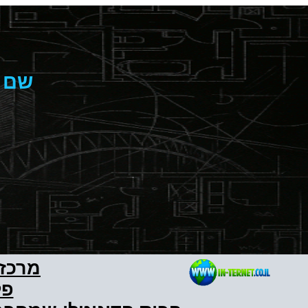
שם ה
מרכז 
פל