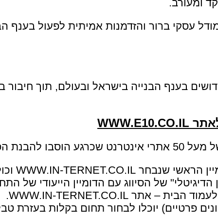
ד ומעורב.
דל עסקי ברור והזדמנות אמיתית לפעול בענף ה
שים בענף הבנייה בישראל ובעולם, תוך חיבור בין
WWW.E1
נת הפלטפורמה.
WW וכולל תפריטי סיווגים נוח לשימוש.
הדיגיטלי" של הסיווג עם הדומיין הייעודי של התח
– אתר WWW.IN-TERNET.CO.IL.
נים פרטיים) יוכלו לבחור תחום בקלות בעזרת טב