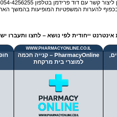
ר קשר עם דוד פרידמן בטלפון 054-4256255.
, בכפוף להערות המשפטיות המופיעות בהמשך האת
 אינטרנט ייחודית לפי נושא – לחצו ותעברו י
WWW.PHARMACYONLINE.CO.IL
ם,
PharmacyOnline – קנייה חכמה
חופ
למוצרי בית מרקחת