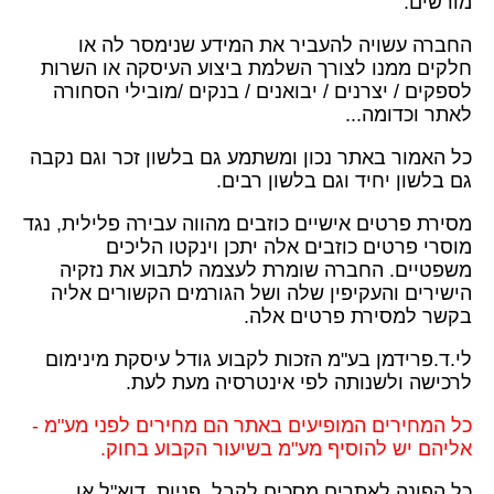
מורשים.
החברה עשויה להעביר את המידע שנימסר לה או
חלקים ממנו לצורך השלמת ביצוע העיסקה או השרות
לספקים / יצרנים / יבואנים / בנקים /מובילי הסחורה
לאתר וכדומה...
כל האמור באתר נכון ומשתמע גם בלשון זכר וגם נקבה
גם בלשון יחיד וגם בלשון רבים.
מסירת פרטים אישיים כוזבים מהווה עבירה פלילית, נגד
מוסרי פרטים כוזבים אלה יתכן וינקטו הליכים
משפטיים. החברה שומרת לעצמה לתבוע את נזקיה
הישירים והעקיפין שלה ושל הגורמים הקשורים אליה
בקשר למסירת פרטים אלה.
לי.ד.פרידמן בע"מ הזכות לקבוע גודל עיסקת מינימום
לרכישה ולשנותה לפי אינטרסיה מעת לעת.
כל המחירים המופיעים באתר הם מחירים לפני מע"מ -
אליהם יש להוסיף מע"מ בשיעור הקבוע בחוק.
כל הפונה לאתרים מסכים לקבל ,פניות, דוא"ל או