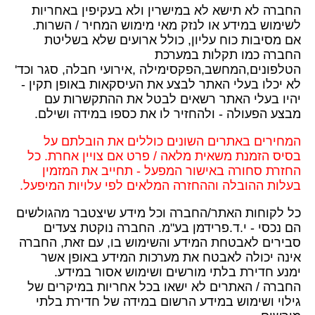
החברה לא תישא לא במישרין ולא בעקיפין באחריות
לשימוש במידע או לנזק מאי מימוש המחיר / השרות.
אם מסיבות כוח עליון, כולל ארועים שלא בשליטת
החברה כמו תקלות במערכת
הטלפונים,המחשב,הפקסימילה ,אירועי חבלה, סגר וכד'
לא יכלו בעלי האתר לבצע את העיסקאות באופן תקין -
יהיו בעלי האתר רשאים לבטל את ההתקשרות עם
מבצע הפעולה - ולהחזיר לו את כספו במידה ושילם.
המחירים באתרים השונים כוללים את הובלתם על
בסיס הזמנת משאית מלאה / פרט אם צויין אחרת. כל
החזרת סחורה באישור המפעל - תחייב את המזמין
בעלות ההובלה וההחזרה המלאים לפי עלויות המיפעל.
כל לקוחות האתר/החברה וכל מידע שיצטבר מהגולשים
הם נכסי - י.ד.פרידמן בע"מ. החברה נוקטת צעדים
סבירים לאבטחת המידע והשימוש בו, עם זאת, החברה
אינה יכולה לאבטח את מערכות המידע באופן אשר
ימנע חדירת בלתי מורשים ושימוש אסור במידע.
החברה / האתרים לא ישאו בכל אחריות במיקרים של
גילוי ושימוש במידע הרשום במידה של חדירת בלתי