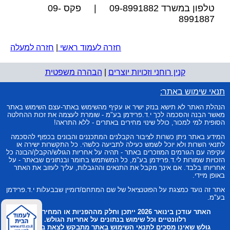
טלפון במשרד 09-8991882 | פקס 09-
8991887
חזרה לעמוד ראשי
|
חזרה למעלה
קנין רוחני וזכויות יוצרים
|
הבהרה משפטית
תנאי שימוש באתר:
הנהלת האתר לא תישא בנזק ישיר או עקיף מהשימוש באתר-עצם השימוש באתר
מאשר הבנה והסכמה לכך י.ד.פרידמן בע"מ - שומרת לעצמה את זכות ההחלטה
הסופית למי למכור, כולל שינוי מחירים באתרים - ללא התראה!
המידע באתר ניתן כשרות לציבור הקבלנים המתכננים והבונים בכפוף להסכמה
לתנאי השרות ולא יוכל לשמש כעילה לתביעה כלשהי. כל התקשרות ישירה או
עקיפה עם הגורמים המוזכרים באתר - תהיה על אחריות הגולש/הקבלן/הבונה כל
הזכויות שמורות לי.ד.פרידמן בע"מ, כל המשתמש בחומר ובנתונים שבאתר - על
אחריותו בלבד. אם אינך מקבל את התנאים וההגבלות, עליך לעזוב את האתר
באופן מיידי.
אתר זה נועד כמצגת על הפוטנציאל של שם המתחם/דומיין שבבעלות י.ד.פרידמן
בע"מ.
האתר עודכן בינואר 2026 ייתכן וחלק מההפניות או המחירים אינם
רלוונטיים וכל שימוש בנתונים על אחריות הגולש.
גולש שאינו מסכים לתנאי השימוש באתר מתבקש לצאת במיידית!