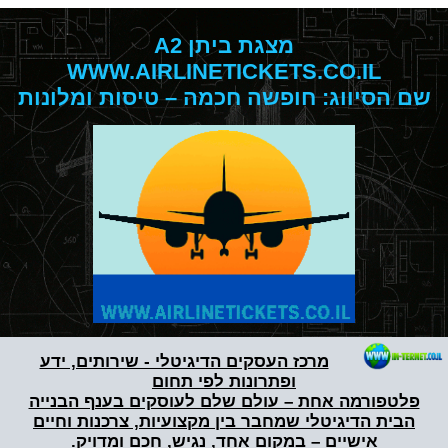
מצגת ביתן A2
WWW.AIRLINETICKETS.CO.IL
שם הסיווג: חופשה חכמה – טיסות ומלונות
מרכז העסקים הדיגיטלי - שירותים, ידע
ופתרונות לפי תחום
פלטפורמה אחת – עולם שלם לעוסקים בענף הבנייה
הבית הדיגיטלי שמחבר בין מקצועיות, צרכנות וחיים
אישיים – במקום אחד, נגיש, חכם ומדויק.