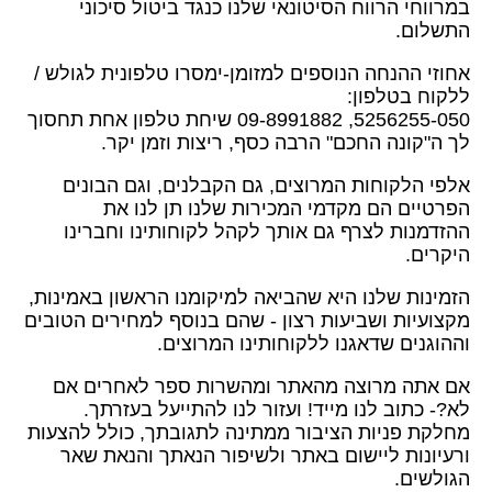
במרווחי הרווח הסיטונאי שלנו כנגד ביטול סיכוני
התשלום.
אחוזי ההנחה הנוספים למזומן-ימסרו טלפונית לגולש /
ללקוח בטלפון:
5256255-050, 09-8991882 שיחת טלפון אחת תחסוך
לך ה"קונה החכם" הרבה כסף, ריצות וזמן יקר.
אלפי הלקוחות המרוצים, גם הקבלנים, וגם הבונים
הפרטיים הם מקדמי המכירות שלנו תן לנו את
ההזדמנות לצרף גם אותך לקהל לקוחותינו וחברינו
היקרים.
הזמינות שלנו היא שהביאה למיקומנו הראשון באמינות,
מקצועיות ושביעות רצון - שהם בנוסף למחירים הטובים
וההוגנים שדאגנו ללקוחותינו המרוצים.
אם אתה מרוצה מהאתר ומהשרות ספר לאחרים אם
לא?- כתוב לנו מייד! ועזור לנו להתייעל בעזרתך.
מחלקת פניות הציבור ממתינה לתגובתך, כולל להצעות
ורעיונות ליישום באתר ולשיפור הנאתך והנאת שאר
הגולשים.