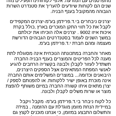
מתפרסמים עם המודעה. אלפי לקוחותינו הפעילים מזה
שנים הם לקוחות שיודעים להעריך את סטנדרט השרות
הגבוהה מהמקובל בענף הבניה.
יצרנים ניבחרים בי.ד.פרידמן בע"מ-יצרנים המקפידים
לקבל את כל תווי התקן המוכרים בארץ ,כולל בקרת
איכות איזו 9002 . יצרנים אלה הוכיחו את יכולתם
במשך השנים לעמוד בסטנדרטים הגבוהים הדורשת
מעצמה ומהם חברת י.ד.פרידמן בע"מ.
מאחר והחברה במתכונתה הנוכחית אינה מסוגלת לתת
מענה לכל הפריטים והמוצרים בענף הבניה החברה
תשתדל לעזור לקבלן ולבונה בקשריה הרחבים להגיע
לאנשי המפתח המתאימים אצל הספקים היצרנים,
היבואנים וכדומה... במוצרים המשלימים אותם החברה
אינה מוכרת באופן ישיר ללקוחות. או להפנותם לספק /
יצרן מתאים איתו קשורה החברה במיזם משותף להפצת
מוצר או שרות משלים לקבלן ולבונה.
כל לקוח ניבחר בי.ד.פרידמן בע"מ- מקבל ויקבל
במיידית הנחת מזומן מוגדלת עם ההזמנה , במידה
והתשלום התבצע במזומן, כי אנחנו מוכנים לקצץ גם