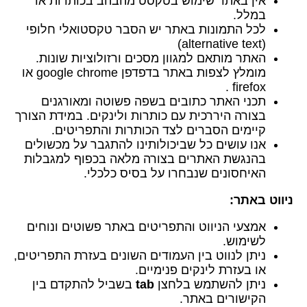
אין באתר שימוש בטקסט מהבהב בכותרות או
במלל.
לכל התמונות באתר יש הסבר טקסטואלי חלופי
(alternative text)
האתר מותאם למגוון מסכים ורזולוציות שונות.
מומלץ לצפות באתר בדפדפן google chrome או
firefox .
תכני האתר כתובים בשפה פשוטה ומאורגנים
בצורה היררכית עם כותרות ולינקים. במידת הצורך
קיימים הסברים לצד הכותרות והתפריטים.
אנו עושים כל שביכולותינו להתגבר על מכשולים
בהנגשת האתרים בצורה מלאה בכפוף למגבלות
האיחסונים שנבחרו על בסיס כלכלי.
ניווט באתר:
אמצעי הניווט והתפריטים באתר פשוטים ונוחים
לשימוש.
ניתן לנווט בין העמודים השונים בעזרת התפריטים,
או בעזרת לינקים פנימיים.
ניתן להשתמש בלחצן
tab
בשביל להתקדם בין
הקישורים באתר.