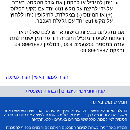
ניתן להגדיל או להקטין את גודל הטקסט באתר
על-ידי לחיצה על מקש
ctrl
יחד עם מקש הפלוס
(
+
) או המינוס (
-
) במקלדת. לחילופין ניתן ללחוץ
על מקש
ctrl
יחד עם גלגלת העכבר.
אם נתקלתם בבעיות נגישות או יש לכם שאלות או
רעיונות לשיפור מנכ"ל החברה דוד פרידמן ישמח לתת
עזרה במספר 054-4256255 , בטלפון 09-8991882
ובפקס 09-8991887
חזרה לעמוד ראשי
|
חזרה למעלה
קנין רוחני וזכויות יוצרים
|
הבהרה משפטית
תנאי שימוש באתר:
הנהלת האתר לא תישא בנזק ישיר או עקיף מהשימוש באתר-עצם השימוש באתר
מאשר הבנה והסכמה לכך י.ד.פרידמן בע"מ - שומרת לעצמה את זכות ההחלטה
הסופית למי למכור, כולל שינוי מחירים באתרים - ללא התראה!
המידע באתר ניתן כשרות לציבור הקבלנים המתכננים והבונים בכפוף להסכמה