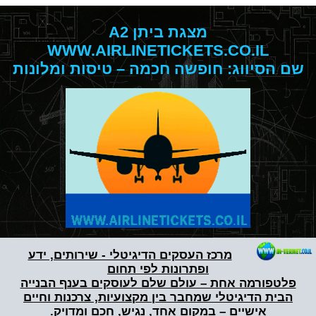
מצגת ביתן A2
WWW.AIRLINETICKETS.CO.IL
שם הסיווג: חופשה חכמה – טיסות ומלונות
מרכז העסקים הדיגיטלי - שירותים, ידע
ופתרונות לפי תחום
פלטפורמה אחת – עולם שלם לעוסקים בענף הבנייה
הבית הדיגיטלי שמחבר בין מקצועיות, צרכנות וחיים
אישיים – במקום אחד, נגיש, חכם ומדויק.